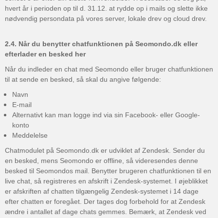
hvert år i perioden op til d. 31.12. at rydde op i mails og slette ikke
nødvendig persondata på vores server, lokale drev og cloud drev.
2.4. Når du benytter chatfunktionen på Seomondo.dk eller
efterlader en besked her
Når du indleder en chat med Seomondo eller bruger chatfunktionen
til at sende en besked, så skal du angive følgende:
Navn
E-mail
Alternativt kan man logge ind via sin Facebook- eller Google-
konto
Meddelelse
Chatmodulet på Seomondo.dk er udviklet af Zendesk. Sender du
en besked, mens Seomondo er offline, så videresendes denne
besked til Seomondos mail. Benytter brugeren chatfunktionen til en
live chat, så registreres en afskrift i Zendesk-systemet. I øjeblikket
er afskriften af chatten tilgængelig Zendesk-systemet i 14 dage
efter chatten er foregået. Der tages dog forbehold for at Zendesk
ændre i antallet af dage chats gemmes. Bemærk, at Zendesk ved