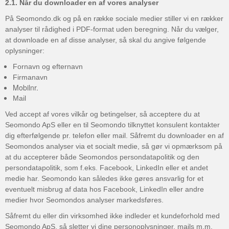
2.1. Når du downloader en af vores analyser
På Seomondo.dk og på en række sociale medier stiller vi en rækker
analyser til rådighed i PDF-format uden beregning. Når du vælger,
at downloade en af disse analyser, så skal du angive følgende
oplysninger:
Fornavn og efternavn
Firmanavn
Mobilnr.
Mail
Ved accept af vores vilkår og betingelser, så acceptere du at
Seomondo ApS eller en til Seomondo tilknyttet konsulent kontakter
dig efterfølgende pr. telefon eller mail. Såfremt du downloader en af
Seomondos analyser via et socialt medie, så gør vi opmærksom på
at du accepterer både Seomondos persondatapolitik og den
persondatapolitik, som f.eks. Facebook, LinkedIn eller et andet
medie har. Seomondo kan således ikke gøres ansvarlig for et
eventuelt misbrug af data hos Facebook, LinkedIn eller andre
medier hvor Seomondos analyser markedsføres.
Såfremt du eller din virksomhed ikke indleder et kundeforhold med
Seomondo ApS, så sletter vi dine personoplysninger, mails m.m.