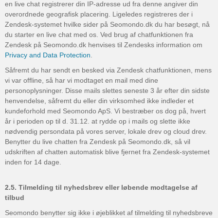
en live chat registrerer din IP-adresse ud fra denne angiver din
overordnede geografisk placering. Ligeledes registreres der i
Zendesk-systemet hvilke sider på Seomondo.dk du har besøgt, nå
du starter en live chat med os. Ved brug af chatfunktionen fra
Zendesk på Seomondo.dk henvises til Zendesks information om
Privacy and Data Protection
.
Såfremt du har sendt en besked via Zendesk chatfunktionen, mens
vi var offline, så har vi modtaget en mail med dine
personoplysninger. Disse mails slettes seneste 3 år efter din sidste
henvendelse, såfremt du eller din virksomhed ikke indleder et
kundeforhold med Seomondo ApS. Vi bestræber os dog på, hvert
år i perioden op til d. 31.12. at rydde op i mails og slette ikke
nødvendig persondata på vores server, lokale drev og cloud drev.
Benytter du live chatten fra Zendesk på Seomondo.dk, så vil
udskriften af chatten automatisk blive fjernet fra Zendesk-systemet
inden for 14 dage.
2.5. Tilmelding til nyhedsbrev eller løbende modtagelse af
tilbud
Seomondo benytter sig ikke i øjeblikket af tilmelding til nyhedsbreve