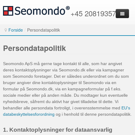
+45 20819357
Forside
/
Persondatapolitik
Eksport
Hjemmesider
Danmarks eksport
Persondatapolitik
Webshops
Danske eksportvarer
Besøgende til dit website
S
eomondo ApS må gerne tage kontakt til alle, som har angivet
International markedsføring
Eksport til Norge
Design af ny hjemmeside
International webshop
deres kontaktoplysninger via Seomondo.dk eller via kampagner
som Seomondo foretager. Det er således underordnet om du som
Rådgivning og service
Eksport til Polen
Flersproget hjemmeside
PrestaShop webshop
Artikler på flere sprog
bruger angiver dine kontaktoplysninger til Seomondo via en
formular på Seomondo.dk, via en kampagneformular på f.eks.
Kontakt
Eksport til Storbritannien
Joomla hjemmeside
Webshop i Danmark
Hjemmeside på lokalsprog
Eksportrådgivning
sociale medier eller på anden måde. Du modtager kun eventuelle
nyhedsbreve, såfremt du aktivt har givet tilladelse til dette. Vi
Eksport til Sverige
Open source CMS-system
Webshop i Norge
Internationale Google Ads
Forretningspartnere i udlandet
behandler alle persondata fortroligt, i overensstemmelse med
EU's
databeskyttelsesforordning
og i henhold til denne persondatapolitik.
Eksport til Tyskland
Oversættelse af hjemmeside
Webshop i Polen
ProDenmark.com - eksportportal
Informationssøgning i udlandet
Eksport til andre EU-lande
Responsive design
Webshop i Sverige
Produktpræsentationer på lokalsprog
Internationale konkurrentanalyser
1. Kontaktoplysninger for dataansvarlig