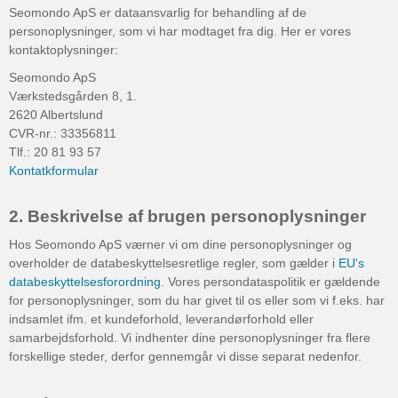
Seomondo ApS er dataansvarlig for behandling af de
Eksport til resten af verden
SEO - søgemaskineoptimering
Webshop i Storbritannien
Sociale medier
Markedsanalyser i udlandet
personoplysninger, som vi har modtaget fra dig. Her er vores
kontaktoplysninger:
Eksportmarkedsføring
SEO-venlig menustruktur
Webshop i Tyskland
Oversættelser
Seomondo ApS
Eksportorganisationer
Søgeordsanalyser
Rådgivning om online markedsføring
Værkstedsgården 8, 1.
2620 Albertslund
Hjælp til eksport
Trafikanalyser
CVR-nr.: 33356811
Tlf.: 20 81 93 57
Salg i Danmark
TYPO3 hjemmeside
Kontatkformular
Valg af domæne
2. Beskrivelse af brugen personoplysninger
WordPress hjemmeside
Hos Seomondo ApS værner vi om dine personoplysninger og
overholder de databeskyttelsesretlige regler, som gælder i
EU's
databeskyttelsesforordning
. Vores persondataspolitik er gældende
for personoplysninger, som du har givet til os eller som vi f.eks. har
indsamlet ifm. et kundeforhold, leverandørforhold eller
samarbejdsforhold. Vi indhenter dine personoplysninger fra flere
forskellige steder, derfor gennemgår vi disse separat nedenfor.