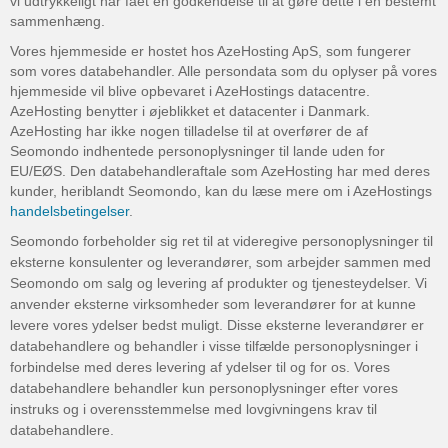
vi udtrykkeligt har fået en godkendelse til at gøre dette i en bestemt
sammenhæng.
Vores hjemmeside er hostet hos AzeHosting ApS, som fungerer
som vores databehandler. Alle persondata som du oplyser på vores
hjemmeside vil blive opbevaret i AzeHostings datacentre.
AzeHosting benytter i øjeblikket et datacenter i Danmark.
AzeHosting har ikke nogen tilladelse til at overfører de af
Seomondo indhentede personoplysninger til lande uden for
EU/EØS. Den databehandleraftale som AzeHosting har med deres
kunder, heriblandt Seomondo, kan du læse mere om i AzeHostings
handelsbetingelser
.
Seomondo forbeholder sig ret til at videregive personoplysninger til
eksterne konsulenter og leverandører, som arbejder sammen med
Seomondo om salg og levering af produkter og tjenesteydelser.
Vi
anvender eksterne virksomheder som leverandører for at kunne
levere vores ydelser bedst muligt. Disse eksterne leverandører er
databehandlere og behandler i visse tilfælde personoplysninger i
forbindelse med deres levering af ydelser til og for os. Vores
databehandlere behandler kun personoplysninger efter vores
instruks og i overensstemmelse med lovgivningens krav til
databehandlere.