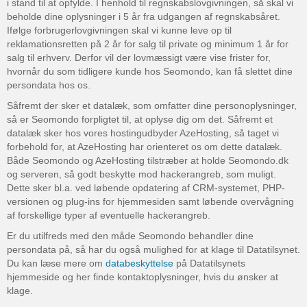
i stand til at opfylde. I henhold til regnskabslovgivningen, så skal vi
beholde dine oplysninger i 5 år fra udgangen af regnskabsåret.
Ifølge forbrugerlovgivningen skal vi kunne leve op til
reklamationsretten på 2 år for salg til private og minimum 1 år for
salg til erhverv. Derfor vil der lovmæssigt være vise frister for,
hvornår du som tidligere kunde hos Seomondo, kan få slettet dine
persondata hos os.
Såfremt der sker et datalæk, som omfatter dine personoplysninger,
så er Seomondo forpligtet til, at oplyse dig om det. Såfremt et
datalæk sker hos vores hostingudbyder AzeHosting, så taget vi
forbehold for, at AzeHosting har orienteret os om dette datalæk.
Både Seomondo og AzeHosting tilstræber at holde Seomondo.dk
og serveren, så godt beskytte mod hackerangreb, som muligt.
Dette sker bl.a. ved løbende opdatering af CRM-systemet, PHP-
versionen og plug-ins for hjemmesiden samt løbende overvågning
af forskellige typer af eventuelle hackerangreb.
Er du utilfreds med den måde Seomondo behandler dine
persondata på, så har du også mulighed for at klage til Datatilsynet.
Du kan læse mere om
databeskyttelse
på Datatilsynets
hjemmeside og her finde kontaktoplysninger, hvis du ønsker at
klage.