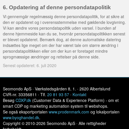
6. Opdatering af denne persondatapolitik
Vi gennemgår regelmæssig denne persondatapolitik, for at sikre at
den er opdateret og i overensstemmelse med gældende lovgivning.
Vi kan ændre vores persondatapolitik uden varsel. I bunden af
denne hjemmeside kan du se, hvornår persondatapolitikken senest
er blevet opdateret. Bemærk dog, at denne automatiske datering
indsættes lige meget om der har været tale om større ændring i
persondatapolitikken eller om der kun er foretaget mindre
sprogmæssige ændringer og rettelser på denne side.
Senest opdateret: 6. juli 2020
Seomondo ApS ∙ Værkstedsgården 8, 1. ∙ 2620 Albertslund
CVR-nr. 33356811 ∙ Tlf.
20 81 93 57
∙
Kontakt
Besøg
CDXP.dk
(Customer Data & Experience Platform) - om et
smart CDP og marketing automation system til webshops.
Se også eksportportalen
www.prodenmark.com
og lokalportalen
www.byoghandel.dk
.
Copyright © 2010-2026 Seomondo ApS ∙ Alle rettigheder