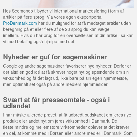
Eksport til resten af verden
SEO - søgemaskineoptimering
Webshop i Storbritannien
Sociale medier
Markedsanalyser i udlandet
Hos Seomondo tilbyder vi international markedsføring i form af
artikler på flere sprog. Via vores egen eksportportal
Eksportmarkedsføring
SEO-venlig menustruktur
Webshop i Tyskland
Oversættelser
ProDenmark.com
har du mulighed for at få medtaget artikler uden
beregning på et eller flere af de 23 sprog du kan vælge
Eksportorganisationer
Søgeordsanalyser
Rådgivning om online markedsføring
imellem. Hvis du har brug for en oversættelsen af din artikel, så kan
vi mod betaling også hjælpe med det.
Hjælp til eksport
Trafikanalyser
Nyheder er guf for søgemaskiner
Salg i Danmark
TYPO3 hjemmeside
Google og andre søgemaskiner favoriserer nye nyheder. Derfor er
Valg af domæne
det altid en god idé at få skrevet noget nyt og spændende om sin
virksomhed og få det lagt ud, ikke bare på sin egen hjemmeside,
WordPress hjemmeside
men optimalt set også på andre mediers hjemmesider.
Svært at får presseomtale - også i
udlandet
I har måske allerede prøvet, at få udbredt budskabet om jeres nye
produkt eller andet nyt om jeres virksomhed i Danmark. De
fleste mindre og mellemstore virksomheder oplever at det kræver
en del, at komme med i Børsen eller andre medier i Danmark. Som