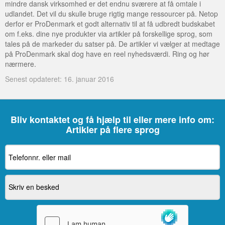
mindre dansk virksomhed er det endnu sværere at få omtale i
udlandet. Det vil du skulle bruge rigtig mange ressourcer på. Netop
derfor er ProDenmark et godt alternativ til at få udbredt budskabet
om f.eks. dine nye produkter via artikler på forskellige sprog, som
tales på de markeder du satser på. De artikler vi vælger at medtage
på ProDenmark skal dog have en reel nyhedsværdi. Ring og hør
nærmere.
Senest opdateret: 16. januar 2016
Bliv kontaktet og få hjælp til eller mere info om:
Artikler på flere sprog