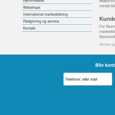
Hjemmesider
eksportma
mindst bi
Webshops
International markedsføring
Kunde
Rådgivning og service
For Seomo
Kontakt
markedsfø
Seomondo 
Senest op
Bliv kont