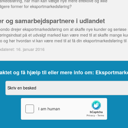
rkedsføring, når man kan vælge nye mere effektive og ikke
lligere former for eksportmarkedsføring?
r og samarbejdspartnere i udlandet
ndo drejer eksportmarkedsføring om at skaffe nye kunder og seriøse 
ringsindsat på et udvalgt marked kan være med til at skaffe mange kunde
og hør hvordan vi kan være med til at få din eksportmarkedsføring til 
dateret: 16. januar 2016
aktet og få hjælp til eller mere info om: Eksportmar