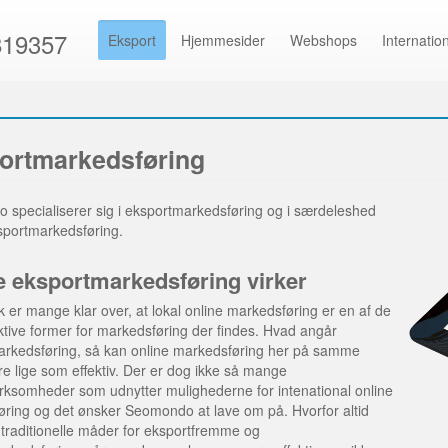
819357
Eksport
Hjemmesider
Webshops
Internatio
ortmarkedsføring
specialiserer sig i eksportmarkedsføring og i særdeleshed
sportmarkedsføring.
e eksportmarkedsføring virker
 er mange klar over, at lokal online markedsføring er en af de
ktive former for markedsføring der findes. Hvad angår
arkedsføring, så kan online markedsføring her på samme
 lige som effektiv. Der er dog ikke så mange
rksomheder som udnytter mulighederne for intenational online
ring og det ønsker Seomondo at lave om på. Hvorfor altid
traditionelle måder for eksportfremme og