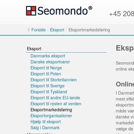
+45 20
Forside
/
Eksport
/
Eksportmarkedsføring
Eksp
Eksport
Danmarks eksport
Danske eksportvarer
Seomondo 
Eksport til Norge
online ek
Eksport til Polen
Eksport til Storbritannien
Onlin
Eksport til Sverige
Eksport til Tyskland
I Danmark
Eksport til andre EU-lande
mest effe
Eksport til resten af verden
eksportm
Eksportmarkedsføring
måde være
Eksportorganisationer
danske vi
Hjælp til eksport
markedsfø
Salg i Danmark
vælge de 